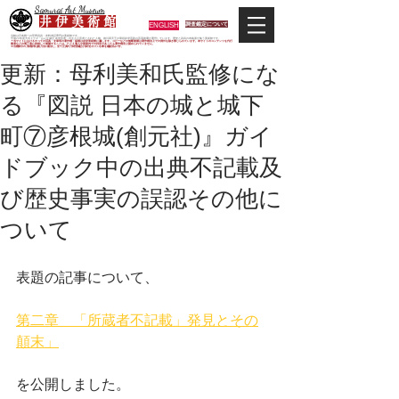
Samurai Art Museum
井 伊 美 術 館
ENGLISH
調査鑑定について
当館は日本唯一の甲冑武具・史料考証専門の美術館です。
平成29年度大河ドラマ「おんな城主 井伊直虎」の主人公直虎とされた人物、徳川四天王の筆頭井伊直政の直系後裔が運営しています。歴史と武具の本格派が集う美術館です。
＊当サイトにおけるすべての写真・文章等の著作権・版権は井伊美術館に属します。コピーなどの無断複製は著作権法上での例外を除き禁じられています。本サイトのコンテンツを代行
業者などの第三者に依頼して複製することは、たとえ個人や家庭内での利用であっても著作権法上認められていません。
※当館展示の刀剣類等は銃刀法に遵法し、​全て正真の刀剣登録証が添付されている事を確認済みです。
更新：母利美和氏監修にな
る『図説 日本の城と城下
町⑦彦根城(創元社)』ガイ
ドブック中の出典不記載及
び歴史事実の誤認その他に
ついて
表題の記事について、
第二章　「所蔵者不記載」発見とその
顛末」
を公開しました。