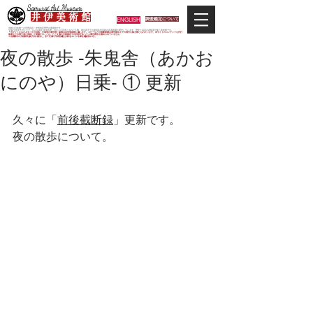
Samurai Art Museum
井 伊 美 術 館
ENGLISH
調査鑑定について
当館は日本唯一の甲冑武具・史料考証専門の美術館です。
平成29年度大河ドラマ「おんな城主 井伊直虎」の主人公直虎とされた人物、徳川四天王の筆頭井伊直政の直系後裔が運営しています。歴史と武具の本格派が集う美術館です。
＊当サイトにおけるすべての写真・文章等の著作権・版権は井伊美術館に属します。コピーなどの無断複製は著作権法上での例外を除き禁じられています。本サイトのコンテンツを代行
業者などの第三者に依頼して複製することは、たとえ個人や家庭内での利用であっても著作権法上認められていません。
※当館展示の刀剣類等は銃刀法に遵法し、​全て正真の刀剣登録証が添付されている事を確認済みです。
夜の散歩 -朱鬼舎（あかお
にのや）日乗- ① 更新
久々に「
前後截断録
」更新です。
夜の散歩について。