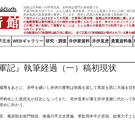
useum
当館は日本唯一の甲冑武具・史料考証専門の美術館です。
平成29年度大河ドラマ「おんな城主 井伊直虎」の主人公直虎とされた人物、徳川
井伊直政の直系後裔が運営しています。歴史と武具の本格派が集う美術館です。
術 館
＊当サイトにおけるすべての写真・文章等の著作権・版権は井伊美術館に属します
の無断複製は著作権法上での例外を除き禁じられています。本サイトのコンテンツ
どの第三者に依頼して複製することは、たとえ個人や家庭内での利用であっても著
られていません。
※当館展示の刀剣類等は銃刀法に遵法し、​全て正真の刀剣登録証が添付されている事を確
手主水
WEBギャラリー
研究・調査
井伊家資料
井伊直虎
貴重資料集
軍記』執筆経過（一）稿初現状
蔵尊をあとに、赤甲を纏いし井伊の軍勢は朔風を冒して馬首を西に大城を目
呼称化した真田丸が目近になってきた。井伊直孝が藩主井伊直継に代わって
攻めに向かう。
安、庵原助右衛門朝昌、後備川手主水景倫、軍監岡本半介宣就、総軍六千と