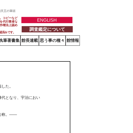
四天王の筆頭
。コピーなど
ENGLISH
を代行業者な
作権法上認め
調査鑑定について
認済みです。
執筆著書集
館長連載
思う事の種々
館情報
指した。
陣代となり、宇治におい
公称。——