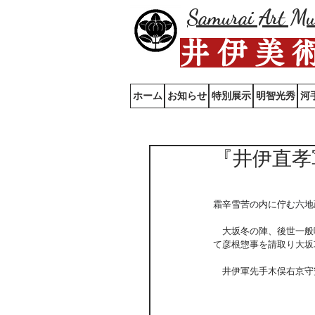
Samurai Art M
井 伊 美 
ホーム
お知らせ
特別展示
明智光秀
河
『井伊直孝
霜辛雪苦の内に佇む六地
　大坂冬の陣、後世一般
て彦根惣事を請取り大坂
　井伊軍先手木俣右京守