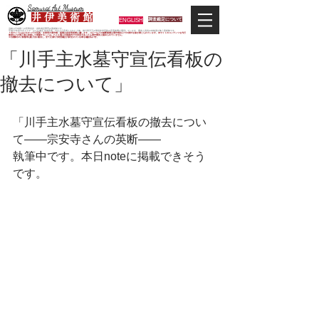
Samurai Art Museum
井 伊 美 術 館
ENGLISH
調査鑑定について
当館は日本唯一の甲冑武具・史料考証専門の美術館です。
平成29年度大河ドラマ「おんな城主 井伊直虎」の主人公直虎とされた人物、徳川四天王の筆頭井伊直政の直系後裔が運営しています。歴史と武具の本格派が集う美術館です。
＊当サイトにおけるすべての写真・文章等の著作権・版権は井伊美術館に属します。コピーなどの無断複製は著作権法上での例外を除き禁じられています。本サイトのコンテンツを代行
業者などの第三者に依頼して複製することは、たとえ個人や家庭内での利用であっても著作権法上認められていません。
※当館展示の刀剣類等は銃刀法に遵法し、​全て正真の刀剣登録証が添付されている事を確認済みです。
「川手主水墓守宣伝看板の
撤去について」
「川手主水墓守宣伝看板の撤去につい
て——宗安寺さんの英断——
執筆中です。本日noteに掲載できそう
です。