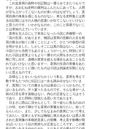
これ迄直弼の資料や伝記類は一通りみてきたつもりで
すが、おおむね史料の羅列はふんだんにあっても、人間
が立ち上がってこないものが多いのはなぜでしょう。直
弼自身の体臭を感じるものがない。単なる史料集とは異
る伝記類にはその人物の息遣いが出てこないといけない
と思うのです。いかがなものか。このこと容易でないこ
とは承知の上でいっています。
直弼を主人公にして有名になった小説に舟橋聖一の
『花の生涯』があります。物語は直弼の悲劇の人生を桜
花の散るが如くに描くことによって、ひとつの仮想の花
を咲かせました。しかしそこには真の花はない。これは
小説だから当然でもありましょうが―しかし特別にすぐ
れた小説は史実よりもより一層その人間をきわだたせ明
晰に写し出す。虚構が真実を超える場合もあることを忘
れてはいけないと思います―、直弼の生涯の実像をあた
かもそのごとくに描いたものは小説は勿論史伝類にもな
いと思えるのです。
左様なことをいいながらかくいう私も、直弼を考えて
数十年もたつのに伝記には一歩も踏み出せないでいま
す。直弼についての書きものは過去にいくらかものして
はいるものの、片々寥々たるものです。そんな者が一人
前の口舌を弄す資格はない。内心の正直なところはそう
であり、また同時に忸怩たる思い大であります。
日まさに西山に没せんとして、日々徒らに焦るのみの
この頃、せめて聊かでも直弼の実像を知りたい。知って
もらいたい。また、少しでもなまみの直弼について考え
てみたい。従来ともすれば極端に偉人化あるいは悪人視
された直弼像の本格的見直しの契機、考え直す動機が萌
せばいいという位の気持ちが正直なところです。この累
年の思いをささやかながら、とりあえず小展を以て心中