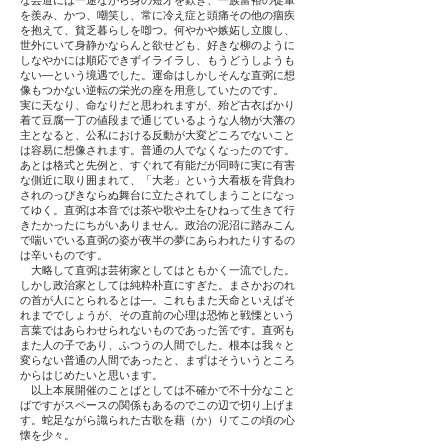
な芸道には一途ながら身の短才を歎き、一族富裕の徒輩
を羨み、かつ、嘲笑し、常に冷え症と頭痛その他の痼疾
を抱えて、貧乏暮らしを喞つ。何やかや嫉妬し立腹し、
世外にいて身静かならんと欲せども、好きな柳のように
しなやかには順応できずイライラし、もうどうしようも
ない―という境遇でした。運命はしかしそんな直弼に想
像もつかない逆転の栄光の座を用意していたのです。
実に天なり、命なりだと思われますが、殆ど古衣ばかり
着て豆腐一丁の値段まで通じているような人物が大藩の
主となると、公私における反動が大変どころでないこと
は容易に想像されます。普通の人でなくなったのです。
あとは格式と先例と、すぐれて有能だが同時に実に有害
な側近に取り囲まれて、「大老」という大看板を背負わ
されのっぴきならぬ舞台に立たされてしまうことになっ
てゆく。直弼は本音では茶や歌や土をひねって生きて行
きたかったにちがいありません。政治の泥沼に踏みこん
で喘いでいる直弼の姿が夜半の夢にあらわれたりするの
は辛いものです。
大略して直弼は芸術家としてはともかく一流でした。
しかし政治家としては純粋朴直にすぎた。まさかおのれ
の首が人にとられるとは―。これもまた天命といえばそ
れまででしょうが、その直前の心理は恐怖と戦慄という
言葉ではあらわせられないものであった筈です。直弼も
また人の子であり、ふつうの人間でした。根本は我々と
変らない普通の人間であったと、まずはそういうところ
からはじめたいと思います。
以上本展開催のことばとしては不確かで不十分なこと
ばですがスペースの関係もあるのでこの辺で切り上げま
す。蛇足ながら識られた古歌を藉（か）りてこの頃の心
懐を少々。