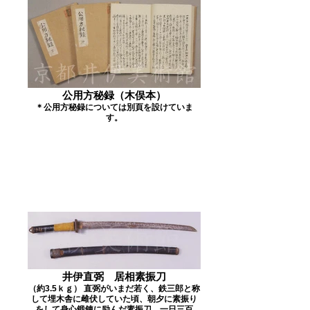
公用方秘録（木俣本）
＊公用方秘録については別頁を設けていま
す。
井伊直弼 居相素振刀
（約3.5ｋｇ） 直弼がいまだ若く、鉄三郎と称
して埋木舎に雌伏していた頃、朝夕に素振り
をして身心鍛錬に励んだ素振刀。一日三百