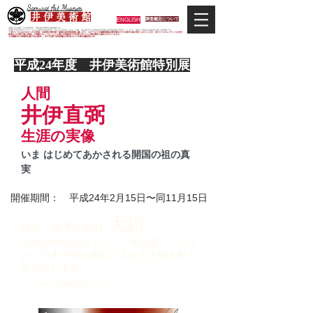
Samurai Art Museum
井 伊 美 術 館
ENGLISH
調査鑑定について
当館は日本唯一の甲冑武具・史料考証専門の美術館です。
平成29年度大河ドラマ「おんな城主 井伊直虎」の主人公直虎とされた人物、徳川四天王の筆頭井伊直政の直系後裔が運営しています。歴史と武具の本格派が集う美術館です。
＊当サイトにおけるすべての写真・文章等の著作権・版権は井伊美術館に属します。コピーなどの無断複製は著作権法上での例外を除き禁じられています。本サイトのコンテンツを代行
業者などの第三者に依頼して複製することは、たとえ個人や家庭内での利用であっても著作権法上認められていません。
※当館展示の刀剣類等は銃刀法に遵法し、​全て正真の刀剣登録証が添付されている事を確認済みです。
平成24年度 井伊美術館特別展
人間
井伊直弼
生涯の実像
いま はじめてあかされる開国の祖の真
実
開催期間： 平成24年2月15日〜同11月15日
大鎧
併催 源平の精粋
今年のNHK大河ドラマ「平清盛」にちな
み、日本甲冑の典型とされる大鎧を種々
展示致します。
​＞＞こちらから＜＜