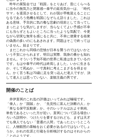
昨年の展覧会では「戦国」をとりあげ、昔にくらべる
に当今の無気力と閉塞感―泰平の延長気分―は、「時代
サマ」を退屈させるとして、わが国が早晩迎えることに
なるであろう危機を戦国になぞらえ語りました。これは
ある意味、予言的に気の毒な悲劇の現前として当ってし
まったような気がしますが、当らなくてよい予感が不幸
にも当らずともよいところに当ったような気配で、今更
ながら切実な無常を感じると共に、不幸に便乗する俗衆
の偽善の多いのにもあきれます。問題はそこで終っては
いません。始まりです。
まだこれから同様の悲愴が日本を襲うのではないかと
いう不安にかられます。明日は実際、我身の番かも知れ
ません。そういう予知不能の世界に私達は生きているの
です。もはや泰平の時代は終焉しました。いかに生きる
か、そして死ぬか、一寸真剣に考えこまざるを得ませ
ん。かく言う私は70歳に足を突っ込んだ老人ですが、決
して老人とは思っていない、楽観主義の男です。
開催のことば
井伊直弼のこれ迄の評価はいってみれば極端です。
「偉人」か「国賊」か、「先見性に富んだ決断の人」か
「単なる保守反動家」か。そのレッテルはおよそ単純、
単色であるといった方が近い。直弼について語る場合い
ろいろ説明や、つけたりを要するけれども、まずは天才
でも偉人でもない「普通の人間」であったというところ
に、人物観照の基軸をおく必要があるのではないでしょ
うか。かれの生涯と行蔵を分析検討するのはそれからの
ことのようです。