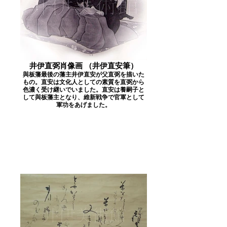
井伊直弼肖像画 （井伊直安筆）
與板藩最後の藩主井伊直安が父直弼を描いた
もの。直安は文化人としての素質を直弼から
色濃く受け継いでいました。直安は養嗣子と
して與板藩主となり、維新戦争で官軍として
軍功をあげました。