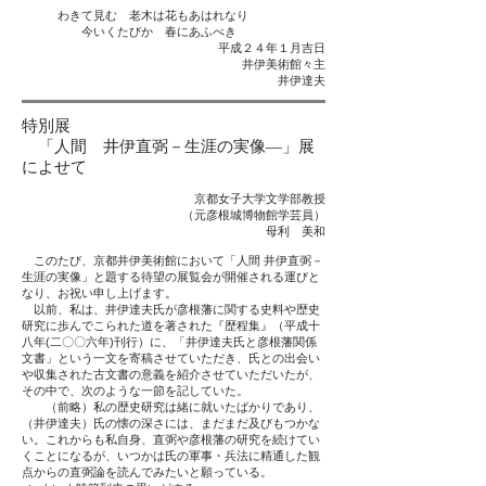
わきて見む 老木は花もあはれなり
今いくたびか 春にあふべき
平成２４年１月吉日
井伊美術館々主
井伊達夫
特別展
「人間 井伊直弼－生涯の実像―」展
によせて
京都女子大学文学部教授
（元彦根城博物館学芸員）
母利 美和
このたび、京都井伊美術館において「人間 井伊直弼－
生涯の実像」と題する待望の展覧会が開催される運びと
なり、お祝い申し上げます。
以前、私は、井伊達夫氏が彦根藩に関する史料や歴史
研究に歩んでこられた道を著された『歴程集』（平成十
八年(二〇〇六年)刊行）に、「井伊達夫氏と彦根藩関係
文書」という一文を寄稿させていただき、氏との出会い
や収集された古文書の意義を紹介させていただいたが、
その中で、次のような一節を記していた。
（前略）私の歴史研究は緒に就いたばかりであり、
（井伊達夫）氏の懐の深さには、まだまだ及びもつかな
い。これからも私自身、直弼や彦根藩の研究を続けてい
くことになるが、いつかは氏の軍事・兵法に精通した観
点からの直弼論を読んでみたいと願っている。