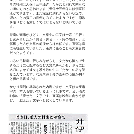
その時期は天保十三年過ぎ、たか女と別れて間もな
い頃のものと思われます（天保十三年冬には側室静
江ができます）。まだ完全に別れきらない状況で、
習いごとの費用の面倒もみていたようですが、恋歌
を贈りどうも淋しくてはじまらないと嘆いていま
す。
持病の頭痛がひどく、文章中の二字は一応「困苦」
と読みましたが「田苦（臀苦・・・痔の隠語）」と
解釈した方が文章の前後からは自然です。直弼は痔
にも往生していました。茶席に座ることも大変苦痛
だったようです。
いろいろ持病に苦しみながらも、女だから慎んで生
きるように心配するなど大変気を利かせ、さらには
名月によせて彼女を慕う歌の中に「たか」の名を読
みこんでいます。なお未練十分の直弼の心情が切々
と伝わる書状です。
かなり周到に準備された内容ですが、文字は大変癖
字の、本人も書いているように乱筆です。若い頃の
独特の「痩せた」文字です。直弼は晩年に向かうほ
ど、「肥えた」文字へと変化していきます。