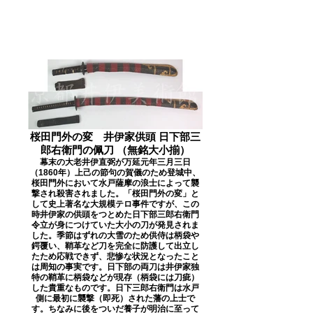
桜田門外の変 井伊家供頭 日下部三
郎右衛門の佩刀 （無銘大小揃）
幕末の大老井伊直弼が万延元年三月三日
（1860年）上己の節句の賀儀のため登城中、
桜田門外において水戸薩摩の浪士によって襲
撃され殺害されました。「桜田門外の変」と
して史上著名な大規模テロ事件ですが、この
時井伊家の供頭をつとめた日下部三郎右衛門
令立が身につけていた大小の刀が発見されま
した。季節はずれの大雪のため供侍は柄袋や
鍔覆い、鞘革など刀を完全に防護して出立し
たため応戦できず、悲惨な状況となったこと
は周知の事実です。日下部の両刀は井伊家独
特の鞘革に柄袋などが現存（柄袋には刀疵）
した貴重なものです。日下三郎右衛門は水戸
側に最初に襲撃（即死）された藩の上士で
す。ちなみに後をついだ養子が明治に至って