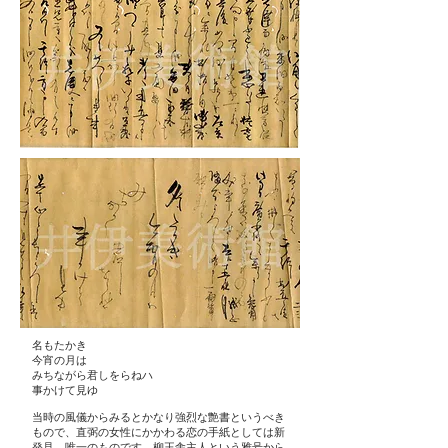
名もたかき
今宵の月は
みちながら君しをらねハ
事かけて見ゆ
当時の風儀からみるとかなり強烈な艶書というべき
もので、直弼の女性にかかわる恋の手紙としては新
発見、唯一のものです。柳王舎主人という雅号から