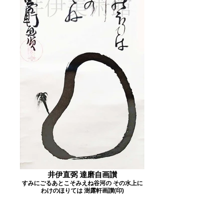
井伊直弼 達磨自画讃
すみにごるあとこそみえね谷河の その水上に
わけのほりては 澍露軒画讃(印)