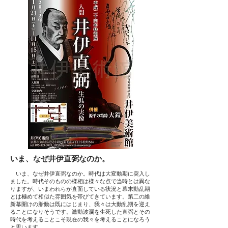
いま、なぜ井伊直弼なのか。
いま、なぜ井伊直弼なのか。時代は大変動期に突入し
ました。時代そのものの様相は様々な点で当時とは異な
りますが、いまわれらが直面している状況と幕末動乱期
とは極めて相似た雰囲気を帯びてきています。第二の維
新幕開けの胎動は既にはじまり、我々は大動乱期を迎え
ることになりそうです。激動波瀾を生死した直弼とその
時代を考えることこそ現在の我々を考えることになろう
と思います。