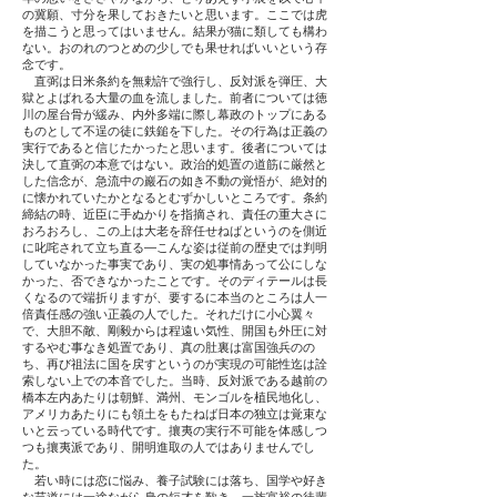
の冀願、寸分を果しておきたいと思います。ここでは虎
を描こうと思ってはいません。結果が猫に類しても構わ
ない。おのれのつとめの少しでも果せればいいという存
念です。
直弼は日米条約を無勅許で強行し、反対派を弾圧、大
獄とよばれる大量の血を流しました。前者については徳
川の屋台骨が緩み、内外多端に際し幕政のトップにある
ものとして不逞の徒に鉄鎚を下した。その行為は正義の
実行であると信じたかったと思います。後者については
決して直弼の本意ではない。政治的処置の道筋に厳然と
した信念が、急流中の巖石の如き不動の覚悟が、絶対的
に懐かれていたかとなるとむずかしいところです。条約
締結の時、近臣に手ぬかりを指摘され、責任の重大さに
おろおろし、この上は大老を辞任せねばというのを側近
に叱咤されて立ち直る―こんな姿は従前の歴史では判明
していなかった事実であり、実の処事情あって公にしな
かった、否できなかったことです。そのディテールは長
くなるので端折りますが、要するに本当のところは人一
倍責任感の強い正義の人でした。それだけに小心翼々
で、大胆不敵、剛毅からは程遠い気性、開国も外圧に対
するやむ事なき処置であり、真の肚裏は富国強兵のの
ち、再び祖法に国を戻すというのが実現の可能性迄は詮
索しない上での本音でした。当時、反対派である越前の
橋本左内あたりは朝鮮、満州、モンゴルを植民地化し、
アメリカあたりにも領土をもたねば日本の独立は覚束な
いと云っている時代です。攘夷の実行不可能を体感しつ
つも攘夷派であり、開明進取の人ではありませんでし
た。
若い時には恋に悩み、養子試験には落ち、国学や好き