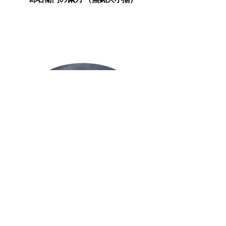
井伊直弼所用 柳図棗
やわらかな早春の風に応える柳枝を描いて直
弼の意匠が冴えます。