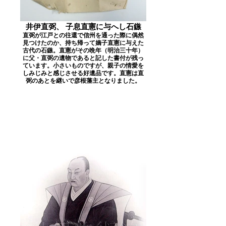
井伊直弼、 子息直憲に与へし石鏃
直弼が江戸との往還で信州を通った際に偶然
見つけたのか、持ち帰って嫡子直憲に与えた
古代の石鏃。直憲がその晩年（明治三十年）
に父・直弼の遺物であると記した書付が残っ
ています。小さいものですが、親子の情愛を
しみじみと感じさせる好遺品です。直憲は直
弼のあとを継いで彦根藩主となりました。