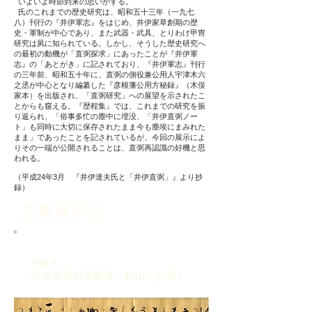
いよいよ時節到来の思いがする。
氏のこれまでの歴史研究は、昭和五十三年（一九七
八）刊行の『井伊軍志』をはじめ、井伊家草創期の歴
史・軍制が中心であり、また武器・武具、とりわけ甲冑
研究は夙に知られている。しかし、そうした歴史研究へ
の最初の動機が「直弼探求」にあったことが『井伊軍
志』の「あとがき」に記されており、『井伊軍志』刊行
の三年前、昭和五十年に、直弼の側役兼公用人宇津木六
之丞が中心となり編纂した『彦根藩公用方秘録』（木俣
家本）を出版され、「直弼研究」への展望を示されたこ
とからも窺える。『歴程集』では、これまでの研究を振
り返られ、「俗事多忙の塵中に埋没、「井伊直弼ノー
ト」も同時に大切に保存されたまま今も塵埃にまみれた
まま」であったことを記されているが、今回の展示によ
りその一端が公開されることは、直弼再認識の好機と思
われる。
（平成24年3月 『井伊達夫氏と「井伊直弼」』より抄
録）
主要展示品
新発見
井伊直弼自筆艶書（村山たか宛）