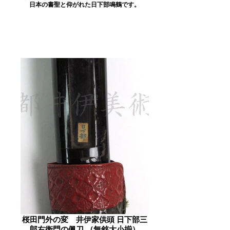
日本の書聖と仰がれた日下部鳴鶴です。
桜田門外の変 井伊家供頭 日下部三
郎右衛門の佩刀 （無銘大小揃）