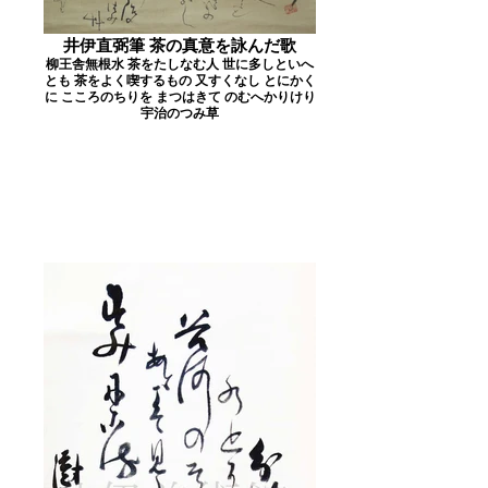
井伊直弼筆 茶の真意を詠んだ歌
柳王舎無根水 茶をたしなむ人 世に多しといへ
とも 茶をよく喫するもの 又すくなし とにかく
に こころのちりを まつはきて のむへかりけり
宇治のつみ草