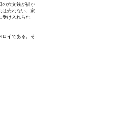
田の六文銭が描か
れは売れない、家
に受け入れられ
ヨロイである。そ