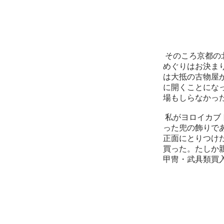
そのころ京都の
めぐりはお決ま
は大抵の古物屋
に開くことにな
場もしらなかっ
私がヨロイカブ
った兜の飾りで
正面にとりつけ
買った。たしか親
甲冑・武具類買