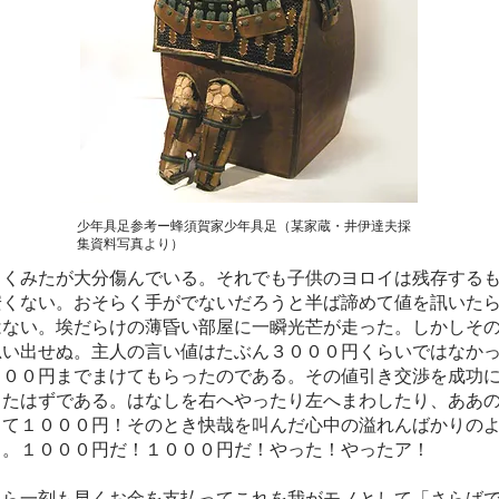
少年具足参考ー蜂須賀家少年具足（某家蔵・井伊達夫採
集資料写真より）
くみたが大分傷んでいる。それでも子供のヨロイは残存するも
安くない。おそらく手がでないだろうと半ば諦めて値を訊いた
はない。埃だらけの薄昏い部屋に一瞬光芒が走った。しかしそ
思い出せぬ。主人の言い値はたぶん３０００円くらいではなか
０００円までまけてもらったのである。その値引き交渉を成功に
ったはずである。はなしを右へやったり左へまわしたり、ああの
して１０００円！そのとき快哉を叫んだ心中の溢れんばかりの
る。１０００円だ！１０００円だ！やった！やったア！
ら一刻も早くお金を支払ってこれを我がモノとして「さらばで