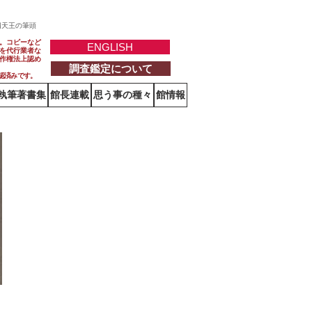
四天王の筆頭
。コピーなど
ENGLISH
を代行業者な
作権法上認め
調査鑑定について
認済みです。
執筆著書集
館長連載
思う事の種々
館情報