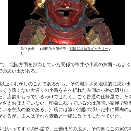
​前立参考 （織田信長所伝兜・
戦国武将特選ギャラリー
よ
り）
で、北陸方面を担当していた関係で福井や小浜の方面へもよく
での思い出がある。
以上もむかしのことであるから、その場所さえ地理的に思い出
らそう遠くない大通りの小路を右へ折れた左側の小路の辺りに
た。店舗をもっているわけではなく、ごく普通の仕舞屋で、そ
かさえおぼえていない。印象に残っているのは薄暗い家屋で寝
ている主人の姿である。汁碗には濃い油脂の浮いた中に豚肉の
がするが、主人はそれを麦飯と一緒に旨そうにたべていた。
はいってすぐの部屋で、三畳ほどの広さ、その奥にこの家の