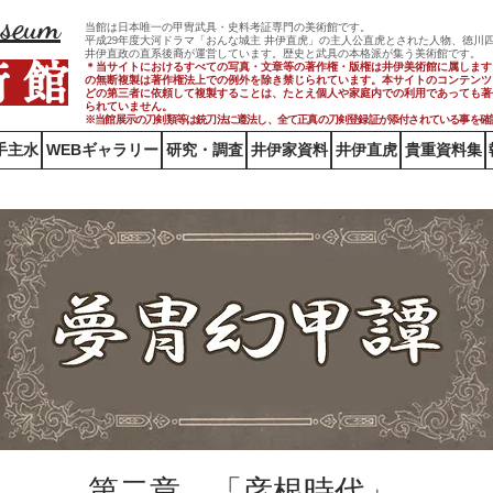
useum
当館は日本唯一の甲冑武具・史料考証専門の美術館です。
平成29年度大河ドラマ「おんな城主 井伊直虎」の主人公直虎とされた人物、徳川
井伊直政の直系後裔が運営しています。歴史と武具の本格派が集う美術館です。
術 館
＊当サイトにおけるすべての写真・文章等の著作権・版権は井伊美術館に属します
の無断複製は著作権法上での例外を除き禁じられています。本サイトのコンテンツ
どの第三者に依頼して複製することは、たとえ個人や家庭内での利用であっても著
られていません。
※当館展示の刀剣類等は銃刀法に遵法し、​全て正真の刀剣登録証が添付されている事を確
手主水
WEBギャラリー
研究・調査
井伊家資料
井伊直虎
貴重資料集
第二章 「彦根時代」