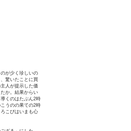
のが少く珍しいの
ら、驚いたことに買
の主人が提示した価
ったか。結果からい
導くのはたぶん2時
こうのの果ての2時
よろこびはいまも心
ござる」にした