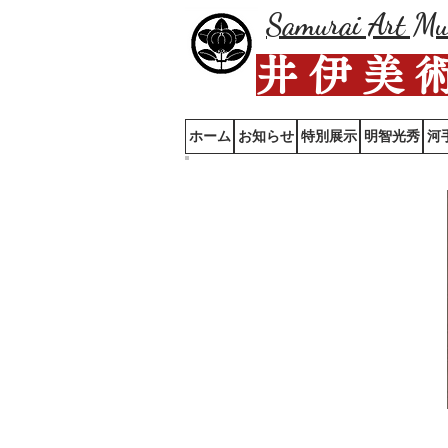
Samurai Art M
井 伊 美 
ホーム
お知らせ
特別展示
明智光秀
河