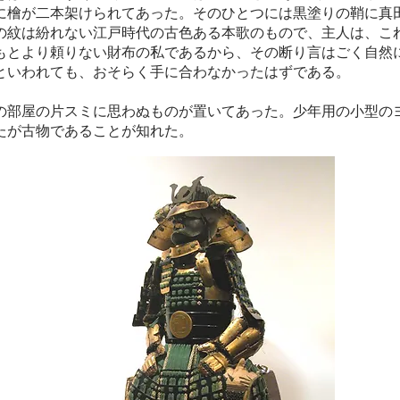
に檜が二本架けられてあった。そのひとつには黒塗りの鞘に真
の紋は紛れない江戸時代の古色ある本歌のもので、主人は、こ
もとより頼りない財布の私であるから、その断り言はごく自然
といわれても、おそらく手に合わなかったはずである。
部屋の片スミに思わぬものが置いてあった。少年用の小型の
たが古物であることが知れた。