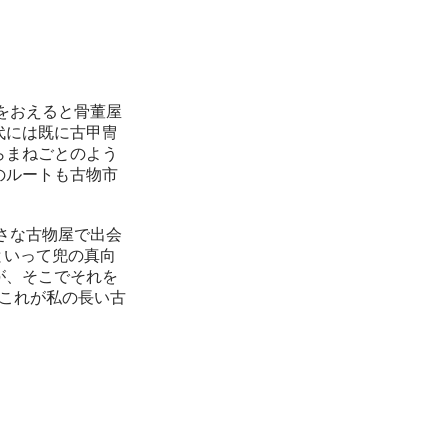
をおえると骨董屋
代には既に古甲冑
らまねごとのよう
のルートも古物市
さな古物屋で出会
といって兜の真向
が、そこでそれを
。これが私の長い古