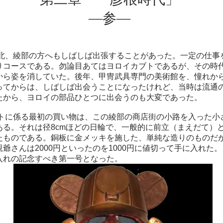
​—参—
北、綾部の方へもしばしば出張することがあった。一定の仕事
りコースである。勿論目あてはヨロイカブトであるが、その時
から姿を消していた。後年、甲冑武具専門の美術館を、憧れか
ってからは、しばしば出会うことになったけれど、当時は流通
たから、ヨロイの部品ひとつに出会うのも大変であった。
トに係る最初の買い物は、この綾部の商店街の小路を入った小
ある。それは径8cmほどの日輪で、一般的に前立（まえだて）
たものである。銅板に金メッキを施した、単純な造りのものだ
爺さんは2000円といったのを1000円に値切って手に入れた
入れの記念すべき第一号となった。