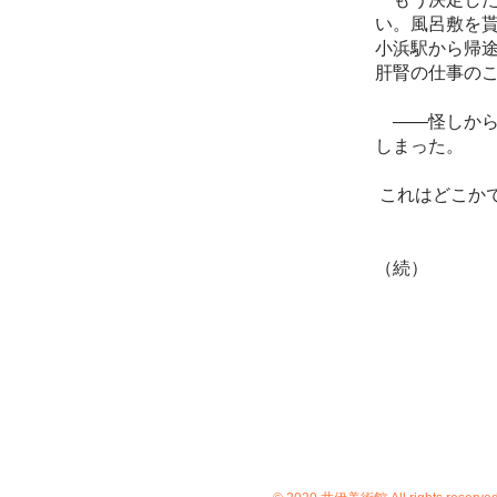
い。風呂敷を
小浜駅から帰
肝腎の仕事の
——怪しから
しまった。
これはどこか
​（続）